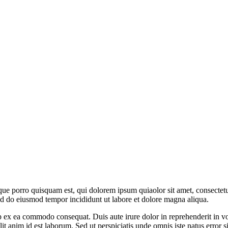
ue porro quisquam est, qui dolorem ipsum quiaolor sit amet, consectetu
sed do eiusmod tempor incididunt ut labore et dolore magna aliqua.
 ex ea commodo consequat. Duis aute irure dolor in reprehenderit in volu
it anim id est laborum. Sed ut perspiciatis unde omnis iste natus error si