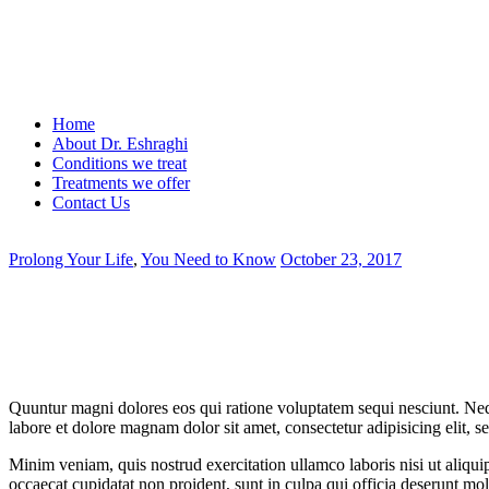
Home
About Dr. Eshraghi
Conditions we treat
Treatments we offer
Contact Us
Prolong Your Life
,
You Need to Know
October 23, 2017
Quuntur magni dolores eos qui ratione voluptatem sequi nesciunt. Neq
labore et dolore magnam dolor sit amet, consectetur adipisicing elit, 
Minim veniam, quis nostrud exercitation ullamco laboris nisi ut aliquip
occaecat cupidatat non proident, sunt in culpa qui officia deserunt moll